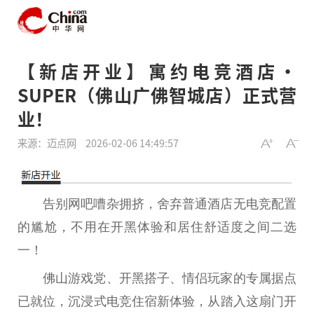
【新店开业】寓约电竞酒店・
SUPER（佛山广佛智城店）正式营
业！
来源：迈点网
2026-02-06 14:49:57
告别网吧嘈杂拥挤，舍弃普通酒店无电竞配置
的尴尬，不用在开黑体验和居住舒适度之间二选
一！
佛
山游戏党、开黑搭子、情侣
玩家
的专属据点
已就位，沉浸式电竞住宿新体验，从踏入这扇门开