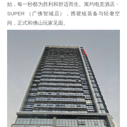
始，每一秒都为胜利和舒适而生。寓约电竞酒店・
SUPER （广
佛
智城店），携硬核装备与轻奢空
间，正式和
佛
山
玩家
见面。