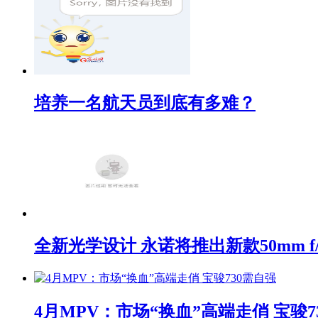
培养一名航天员到底有多难？
全新光学设计 永诺将推出新款50mm f/1
4月MPV：市场“换血”高端走俏 宝骏7