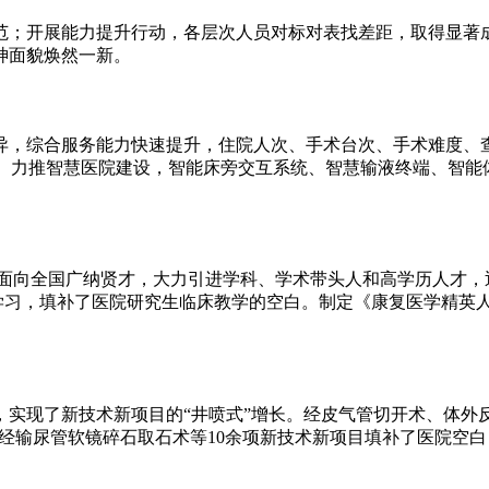
范；开展能力提升行动，各层次人员对标对表找差距，取得显著
神面貌焕然一新。
异，综合服务能力快速提升，住院人次、手术台次、手术难度、
新高。力推智慧医院建设，智能床旁交互系统、智慧输液终端、智能
，面向全国广纳贤才，大力引进学科、学术带头人和高学历人才，
来院学习，填补了医院研究生临床教学的空白。制定《康复医学精
，实现了新技术新项目的“井喷式”增长。经皮气管切开术、体外
、经输尿管软镜碎石取石术等10余项新技术新项目填补了医院空