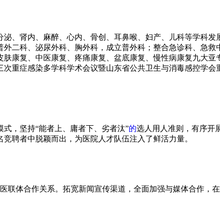
分泌、肾内、麻醉、心内、骨创、耳鼻喉、妇产、儿科等学科发展
普外二科、泌尿外科、胸外科，成立普外科；整合急诊科、急救中
皮肤康复、中医康复、疼痛康复、盆底康复、慢性病康复九大亚
三次重症感染多学科学术会议暨山东省公共卫生与消毒感控学会
式，坚持“能者上、庸者下、劣者汰”
的
选人用人准则，有序开
1名竞聘者中脱颖而出，为医院人才队伍注入了鲜活力量。
了医联体合作关系。拓宽新闻宣传渠道，全面加强与媒体合作，在